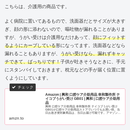
こちらは、介護用の商品です。
よく病院に置いてあるもので、洗面器だとサイズが大きす
ぎ、顔の形に添わないので、嘔吐物が漏れることがありま
すが、うがい受けは介護用なだけあって、
顔にフィットす
るようにカーブしている
形になってます。洗面器などなら
漏れることもありますが、
うがい受けなら、漏れずキャッ
チできて、ばっちりです！
子供が吐きそうなときに、手元
にスタンバイしておきます。枕元などの手が届く位置に置
くようにしています。
Amazon | 興和 口腔ケア介助用品 幸和製作所 テ
イコブうがい受け GB01 | 興和 | 口腔ケア介助用
品
興和 口腔ケア介助用品 幸和製作所 テイコブうがい受け
GB01が口腔ケア介助用品ストアでいつでもお買い得。当
日お急ぎ便対象商品は、当日お届け可能です。アマゾン配
送商品は、通常配送無料（一部除く）。
amzn.to