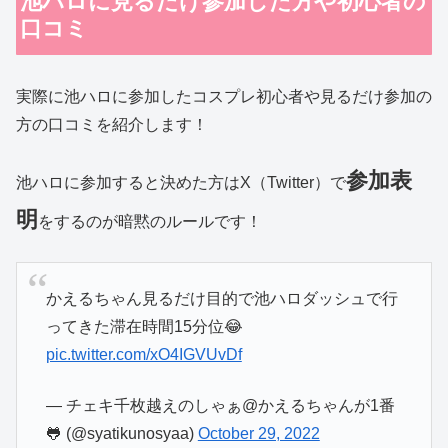
池ハロに見るだけ参加した方や初心者の
口コミ
実際に池ハロに参加したコスプレ初心者や見るだけ参加の
方の口コミを紹介します！
参加表
池ハロに参加すると決めた方はX（Twitter）で
明
をするのが暗黙のルールです！
かえるちゃん見るだけ目的で池ハロダッシュで行
ってきた滞在時間15分位😂
pic.twitter.com/xO4IGVUvDf
— チェキ千枚越えのしゃぁ@かえるちゃんが1番
🐸 (@syatikunosyaa)
October 29, 2022