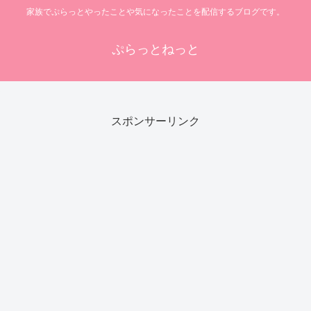
家族でぷらっとやったことや気になったことを配信するブログです。
ぷらっとねっと
スポンサーリンク