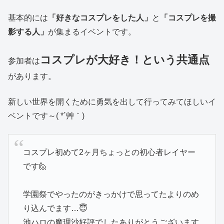
基本的には
「好きなコスプレをした人」
と
「コスプレを撮
影する人」
が集まるイベントです。
コスプレが大好き！という共通点
参加者は
があります。
新しい世界を開くために勇気を出して行ってみてほしいイ
ベントです～( *´艸｀)
コスプレ初めて2ヶ月ちょっとの初心者レイヤー
です🙋
学園祭でやったのがきっかけで思ってたよりのめ
り込んでます…😇
池ハロの魔理沙好評でしたありがとうございます