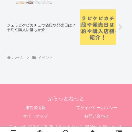
ジェラピケピカチュウ値段や発売日は？
予約や購入店舗も紹介！
ホーム
イベント
ぷらっとねっと
運営者情報
プライバシーポリシー
サイトマップ
お問い合わせ
Copyright © 2017-2026 ぷらっとねっと All Rights Reserved.