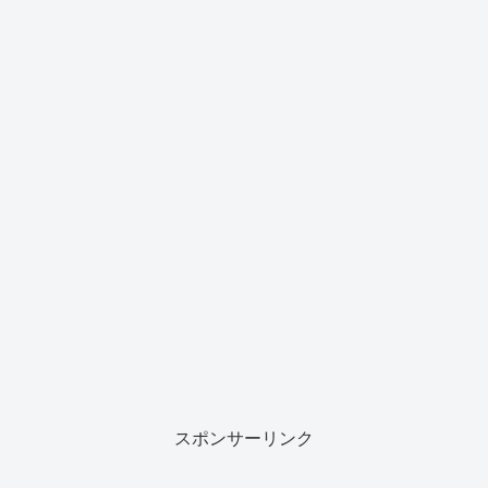
スポンサーリンク