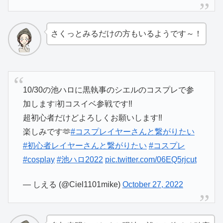
さくっとみるだけの方もいるようです～！
10/30の池ハロに黒執事のシエルのコスプレで参
加します❕初コスイベ参戦です‼️
超初心者だけどよろしくお願いします‼️
楽しみです🫶
#コスプレイヤーさんと繋がりたい
#初心者レイヤーさんと繋がりたい
#コスプレ
#cosplay
#池ハロ2022
pic.twitter.com/06EQ5rjcut
— しえる (@Ciel1101mike)
October 27, 2022