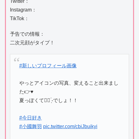
Twitter：
Instagram：
TikTok：
予告での情報：
二次元顔がタイプ！
#新しいプロフィール画像
やっとアイコンの写真、変えること出来まし
た👉♥️
夏っぽくて︎👍🏻 ̖́-でしょ！！
#今日好き
#小國舞羽
pic.twitter.com/cbiJbuikyi