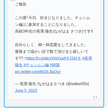
ご報告
この度｢今日、好きになりました。チュンム
ン編｣に参加することになりました。
高校3年生の長濱 薩生(ながはま さつき)です!!
自分らしく、精一杯恋愛をしてきました。
最後まで温かい目で観て頂けると嬉しいで
す??‍♂️
https://t.co/qkciVlqVza
#今日好き
#長濱
薩生
#チュンムン編
#韓国
pic.twitter.com/WZfcJIaOvz
— 長濱 薩生 /ながはまさつき (@sattun05s)
June 5, 2023