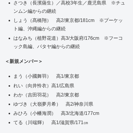
さつき（長濱薩生）／高校3年生／鹿児島県 ※チュ
ンムン編からの継続
しょう（髙橋翔） 高2/東京都/181cm ※プーケッ
ト編、沖縄編からの継続
はなみち（植野花道）高3/大阪府/176cm ※フーコ
ック島編、パタヤ編からの継続
＜新規メンバー＞
まう（小國舞羽） 高1/東京都
れい（向井怜衣）高1/広島県
わか（吉田羽花） 高2/東京都
ゆづき（大嶺夢月希） 高2/神奈川県
みひろ（小幡海潤） 高3/北海道/177cm
てる（川端輝） 高1/滋賀県/171㎝