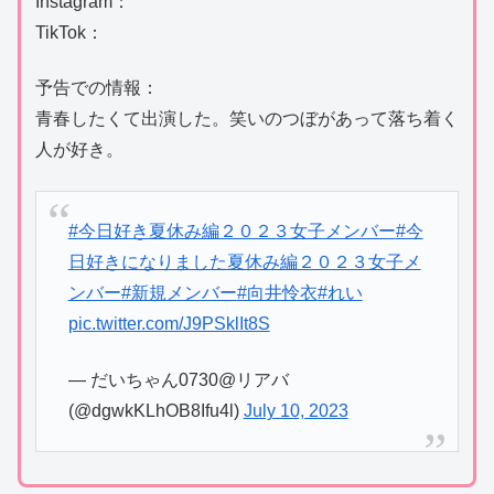
Instagram：
TikTok：
予告での情報：
青春したくて出演した。笑いのつぼがあって落ち着く
人が好き。
#今日好き夏休み編２０２３女子メンバー
#今
日好きになりました夏休み編２０２３女子メ
ンバー
#新規メンバー
#向井怜衣
#れい
pic.twitter.com/J9PSklIt8S
— だいちゃん0730@リアバ
(@dgwkKLhOB8Ifu4l)
July 10, 2023