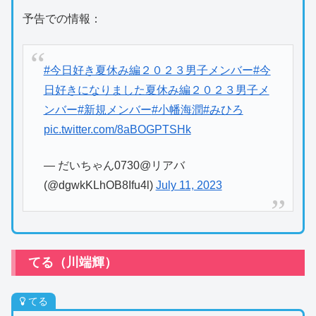
予告での情報：
#今日好き夏休み編２０２３男子メンバー
#今
日好きになりました夏休み編２０２３男子メ
ンバー
#新規メンバー
#小幡海潤
#みひろ
pic.twitter.com/8aBOGPTSHk
— だいちゃん0730@リアバ
(@dgwkKLhOB8Ifu4l)
July 11, 2023
てる（川端輝）
てる