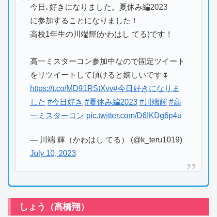
今日､好きになりました。夏休み編2023
に参加することになりました！
高校1年生の川端輝(かわはし てる)です！
高一ミスターコン参加中なので固定ツイート
をリツイートして頂けると嬉しいです🌷
https://t.co/MD91RStXvv
#今日好きになりま
した
#今日好き
#夏休み編2023
#川端輝
#高
一ミスターコン
pic.twitter.com/D6IKDg6p4u
— 川端 輝（かわはし てる） (@k_teru1019)
July 10, 2023
しょう（髙橋翔）