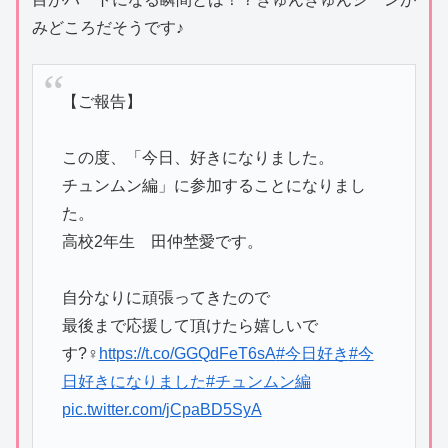
みどころだそうです♪
【ご報告】
この度、「今日、好きになりました。
チュンムン編」に参加することになりまし
た。
高校2年生 田仲埜愛です。
自分なりに頑張ってきたので
最後まで応援して頂けたら嬉しいで
す?‍♀️
https://t.co/GGQdFeT6sA
#今日好き
#今
日好きになりました
#チュンムン編
pic.twitter.com/jCpaBD5SyA