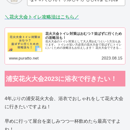
＼花火大会トイレ攻略法はこちら／
花火大会トイレ対策はおむつ？並ばずに行くため
の攻略法も！
花火大会のトイレ対策として大人用おむつという方法もあ
ります。 トイレが近い方必見の花火大会で並ばずにトイレ
にいくための攻略法もお伝えします！ 花火大会でできるだ
け並ばずにトイレに行って１２０％花火大会を楽しみまし
ょう！ 小さなお子さんやトイレにすぐ行きたくなる妊婦さ
www.puratto.net
2023.08.15
んにもおすすめの記事となっています♪
浦安花火大会2023に浴衣で行きたい！
4年ぶりの浦安花火大会、浴衣でおしゃれをして花火大会
に行きたいですよね！
早めに行って屋台を楽しみつつ一杯飲めたら最高ですよ
ね！