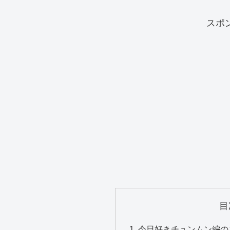
スポ
目
今日好きチュンムン編の