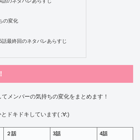
4話のネタバレあらすじ
ちの変化
5話最終回のネタバレあらすじ
！
してメンバーの気持ちの変化をまとめます！
キドキしています( ;∀;)
２話
3話
4話