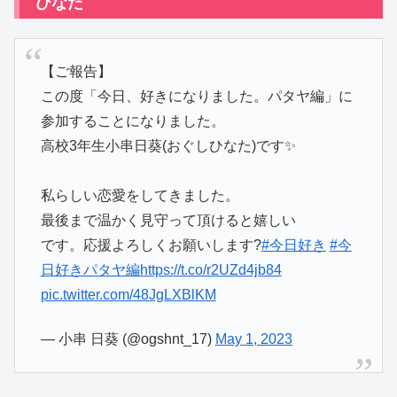
ひなた
【ご報告】
この度「今日、好きになりました。パタヤ編」に
参加することになりました。
高校3年生小串日葵(おぐしひなた)です✨️
 ︎︎
私らしい恋愛をしてきました。
最後まで温かく見守って頂けると嬉しい
です。応援よろしくお願いします?
#今日好き
#今
日好きパタヤ編
https://t.co/r2UZd4jb84
pic.twitter.com/48JgLXBlKM
— 小串 日葵 (@ogshnt_17)
May 1, 2023