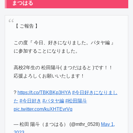
まつはる
【 ご報告 】
この度『 今日、好きになりました。パタヤ編 』
に参加することになりました。
高校2年生の 松田陽斗( まつだはると )です！！
応援よろしくお願いいたします！
?
https://t.co/TBKBKp3HYA
#今日好きになりまし
た
#今日好き
#パタヤ編
#松田陽斗
pic.twitter.com/kuXHTEvrVq
— 松田 陽斗（まつはる） (@mthr_0528)
May 1,
2023