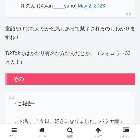
— ゆのん (@tyan____yuno)
May 2, 2023
童顔だけどなんだか色気もあって魅了されるのもわかりま
すね！
TikTok
ではかなり有名な方なんだとか。（フォロワー33
万人！）
その
~ご報告~
この度、「今日、好きになりました。パタヤ編」
に参加することになりました。
メニュー
ホーム
検索
トップ
サイドバー