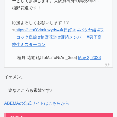
ーとして参加します。大阪府出身の高校3年生、
植野花道です！
応援よろしくお願いします！?
✨
https://t.co/YvImIuwyds
#今日好き
#パタヤ編
#フ
ーコック島編
#植野花道
#継続メンバー
#男子高
校生ミスターコン
— 植野 花道 (@ToMaToNiAn_3sei)
May 2, 2023
イケメン。
一途なところも素敵です♪
ABEMAの公式サイトはこちらから