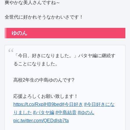
爽やかな美人さんですね～
全世代に好かれそうなかわいさです！
ゆのん
「今日、好きになりました。」パタヤ編に継続す
ることになりました。
高校2年生の中島ゆのんです?
応援よろしくお願い致します！
https://t.co/RxpIHB9bed
#今日好き
#今日好きにな
りました
#パタヤ編
#中島結音
#ゆのん
pic.twitter.com/QEDdlsb7fa