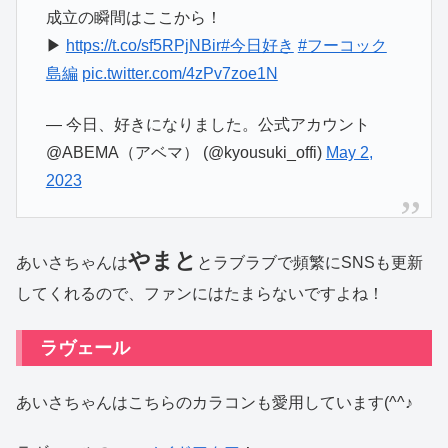
成立の瞬間はここから！
▶︎
https://t.co/sf5RPjNBir
#今日好き
#フーコック
島編
pic.twitter.com/4zPv7zoe1N
— 今日、好きになりました。公式アカウント
@ABEMA（アベマ） (@kyousuki_offi)
May 2,
2023
やまと
あいさちゃんは
とラブラブで頻繁にSNSも更新
してくれるので、ファンにはたまらないですよね！
ラヴェール
あいさちゃんはこちらのカラコンも愛用しています(^^♪