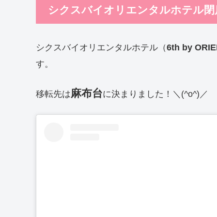
シクスバイオリエンタルホテル閉
シクスバイオリエンタルホテル（
6th by OR
す。
麻布台
移転先は
に決まりました！＼(^o^)／