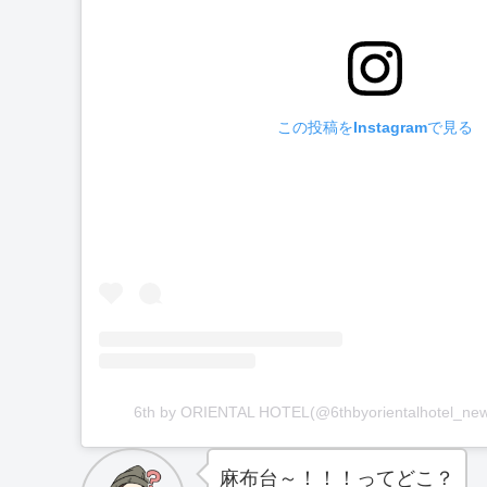
この投稿をInstagramで見る
6th by ORIENTAL HOTEL(@6thbyorientalhot
麻布台～！！！ってどこ？